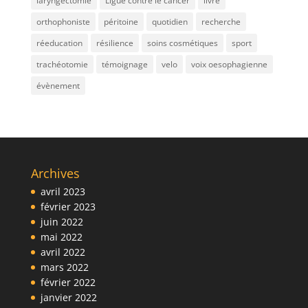
laryngectomie
Ligue contre le cancer
livre
orthophoniste
péritoine
quotidien
recherche
réeducation
résilience
soins cosmétiques
sport
trachéotomie
témoignage
velo
voix oesophagienne
évènement
Archives
avril 2023
février 2023
juin 2022
mai 2022
avril 2022
mars 2022
février 2022
janvier 2022