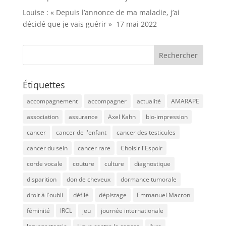
Louise : « Depuis l’annonce de ma maladie, j’ai
décidé que je vais guérir »
17 mai 2022
Étiquettes
accompagnement
accompagner
actualité
AMARAPE
association
assurance
Axel Kahn
bio-impression
cancer
cancer de l'enfant
cancer des testicules
cancer du sein
cancer rare
Choisir l'Espoir
corde vocale
couture
culture
diagnostique
disparition
don de cheveux
dormance tumorale
droit à l'oubli
défilé
dépistage
Emmanuel Macron
féminité
IRCL
jeu
journée internationale