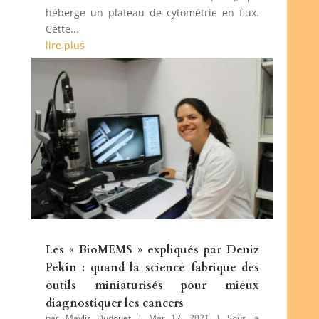
héberge un plateau de cytométrie en flux.
Cette...
lire plus
Les « BioMEMS » expliqués par Deniz
Pekin : quand la science fabrique des
outils miniaturisés pour mieux
diagnostiquer les cancers
par
Maylis Dudouet
|
Mar 17, 2021
|
Sous la