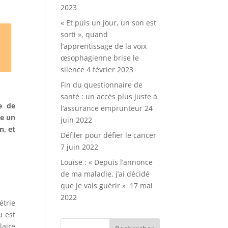
2023
« Et puis un jour, un son est
sorti », quand
l’apprentissage de la voix
œsophagienne brise le
silence
4 février 2023
Fin du questionnaire de
santé : un accès plus juste à
e de
l’assurance emprunteur
24
ge un
juin 2022
n, et
Défiler pour défier le cancer
7 juin 2022
Louise : « Depuis l’annonce
de ma maladie, j’ai décidé
que je vais guérir »
17 mai
2022
étrie
u est
laire