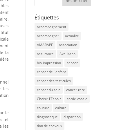
ables
ntent
Étiquettes
aire.
uses
accompagnement
titut
accompagner
actualité
cale
AMARAPE
association
nnent
de la
assurance
Axel Kahn
nière
bio-impression
cancer
cancer de l'enfant
cancer des testicules
onnel
r les
cancer du sein
cancer rare
ation
Choisir l'Espoir
corde vocale
couture
culture
ar le
diagnostique
disparition
s et
e les
don de cheveux