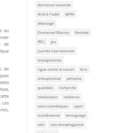
dormance tumorale
droit à l'oubli
défilé
dépistage
es ou
Emmanuel Macron
féminité
erver
IRCL
jeu
e de
fique
journée internationale
laryngectomie
t, de
Ligue contre le cancer
livre
iques
orthophoniste
péritoine
ments
quotidien
recherche
hose,
cette
réeducation
résilience
. Les
soins cosmétiques
sport
ines,
trachéotomie
témoignage
velo
voix oesophagienne