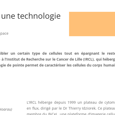
, une technologie
apace
ibler un certain type de cellules tout en épargnant le rest
à l’Institut de Recherche sur le Cancer de Lille (IRCL), qui héber
gie de pointe permet de caractériser les cellules du corps humai
L’IRCL héberge depuis 1999 un plateau de cytom
en flux, dirigé par le Dr Thierry Idziorek. Ce platea
 Hoarau)
membre du BiCeL, une plateforme d’imagerie cellu