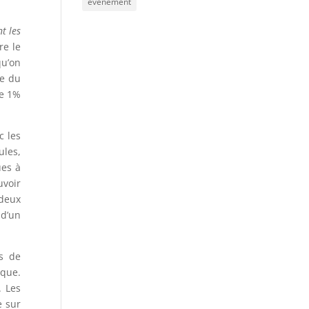
évènement
t les
re le
qu’on
se du
ce 1%
c les
ules,
ues à
uvoir
 deux
 d’un
es de
ique.
. Les
e sur