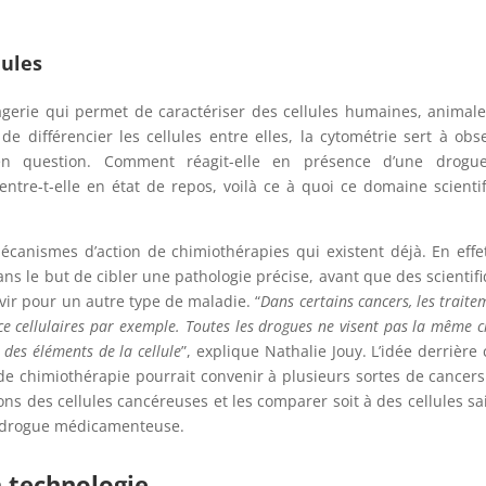
lules
agerie qui permet de caractériser des cellules humaines, animal
e différencier les cellules entre elles, la cytométrie sert à obs
 en question. Comment réagit-elle en présence d’une drogu
 entre-t-elle en état de repos, voilà ce à quoi ce domaine scienti
canismes d’action de chimiothérapies qui existent déjà. En effe
 le but de cibler une pathologie précise, avant que des scientif
vir pour un autre type de maladie. “
Dans certains cancers, les traite
ace cellulaires par exemple. Toutes les drogues ne visent pas la même c
 des éléments de la cellule
”, explique Nathalie Jouy. L’idée derrière 
de chimiothérapie pourrait convenir à plusieurs sortes de cancers
ons des cellules cancéreuses et les comparer soit à des cellules sa
ne drogue médicamenteuse.
a technologie