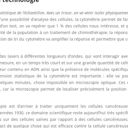
tistique de l’échantillon. Avec un trieur, on va venir isoler physiquemen
d’une possibilité d’analyse des cellules, la cytométrie permet de fai
e d’un test, on va repérer que 1 % des cellules nous intéresse, et 
alité de la population à un traitement de chimiothérapie, la répon
tion de tri du cytomètre va amplifier la réponse et permettre que 
es lasers à différentes longueurs d’ondes, qui vont interagir ave
a mesure, en un temps très court et sur une grande quantité de cell
, leur contenu en ADN ainsi que la présence de molécules spécifiq
ension statistique de la cytométrie est importante : elle va po
elques minutes, chose impossible en microscopie optique. Ces
car la microscopie permet de localiser précisément la position
apie est d’arriver à traiter uniquement les cellules cancéreus
 années 1930, ce domaine scientifique reste aujourd’hui très spécif
s sur des cellules saines par rapport à des cellules cancéreuses
ct de quelque chose qui est efficace contre la cellule cancéreus