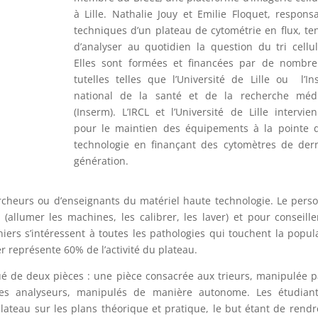
à Lille. Nathalie Jouy et Emilie Floquet, respons
techniques d’un plateau de cytométrie en flux, te
d’analyser au quotidien la question du tri cellul
Elles sont formées et financées par de nombre
tutelles telles que l’Université de Lille ou l’Ins
national de la santé et de la recherche médi
(Inserm). L’IRCL et l’Université de Lille intervie
pour le maintien des équipements à la pointe 
technologie en finançant des cytomètres de der
génération.
ercheurs ou d’enseignants du matériel haute technologie. Le pers
allumer les machines, les calibrer, les laver) et pour conseille
rniers s’intéressent à toutes les pathologies qui touchent la popul
r représente 60% de l’activité du plateau.
tué de deux pièces : une pièce consacrée aux trieurs, manipulée p
res analyseurs, manipulés de manière autonome. Les étudiant
ateau sur les plans théorique et pratique, le but étant de rendr