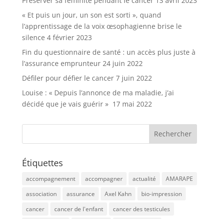
Préserver sa féminité pendant le cancer
13 avril 2023
« Et puis un jour, un son est sorti », quand
l’apprentissage de la voix œsophagienne brise le
silence
4 février 2023
Fin du questionnaire de santé : un accès plus juste à
l’assurance emprunteur
24 juin 2022
Défiler pour défier le cancer
7 juin 2022
Louise : « Depuis l’annonce de ma maladie, j’ai
décidé que je vais guérir »
17 mai 2022
Étiquettes
accompagnement
accompagner
actualité
AMARAPE
association
assurance
Axel Kahn
bio-impression
cancer
cancer de l'enfant
cancer des testicules