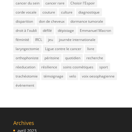
cancer du sein
cancer rare
Choisir l'Espoir
corde vocale
couture
culture
diagnostique
disparition
don de cheveux
dormance tumorale
droit à l'oubli
défilé
dépistage
Emmanuel Macron
féminité
IRCL
jeu
journée internationale
laryngectomie
Ligue contre le cancer
livre
orthophoniste
péritoine
quotidien
recherche
réeducation
résilience
soins cosmétiques
sport
trachéotomie
témoignage
velo
voix oesophagienne
évènement
Archives
avril 2023